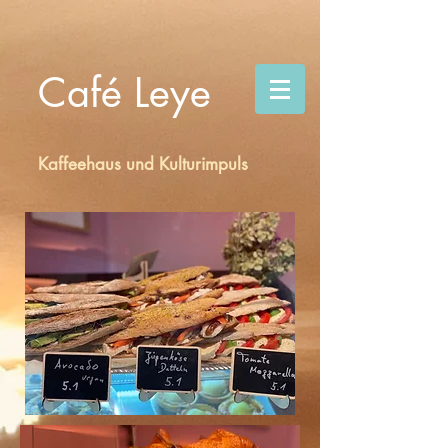
Café Leye
Kaffeehaus und Kulturimpuls