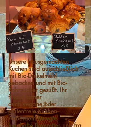
Unsere hausgemachten
Kuchen
sind ausschließlich
mit Bio-Dinkelmehl
gebacken und mit Bio-
Rohrzucker gesüßt.
Ihr
findet
immer
auch
vegane
oder
glutenfreie Kuchen.
Außerdem
belegte,
herzhafte
Baguettes
und
fra