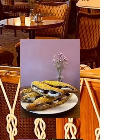
nzösische
Buttercroissants.