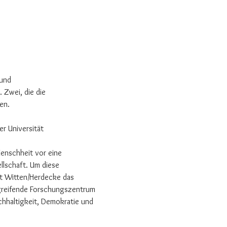
und 
 Zwei, die die 
en.
er Universität 
Menschheit vor eine 
llschaft. Um diese 
ät Witten/Herdecke das 
rgreifende Forschungszentrum 
hhaltigkeit, Demokratie und 