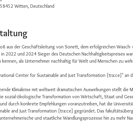
 58452 Witten, Deutschland
staltung
roß aus der Geschäftsleitung von Sonett, dem erfolgreichen Wasch- 
er in 2022 und 2024 Sieger des Deutschen Nachhaltigkeitspreises war.
 kennen, als Unternehmer nachhaltig für Welt und Menschen zu wirk
national Center for Sustainable and Just Transformation [tra:ce]" an d
tzende Klimakrise mit weltweit dramatischen Auswirkungen stellt die 
ie sozial-ökologische Transformation von Wirtschaft, Staat und Gese
 und durch konkrete Empfehlungen voranzutreiben, hat die Universit
ainable and Just Transformation [tra:ce] gegründet. Das fakultätsübe
 unternehmerische und staatliche Wandlungsprozesse hin zu mehr Nac