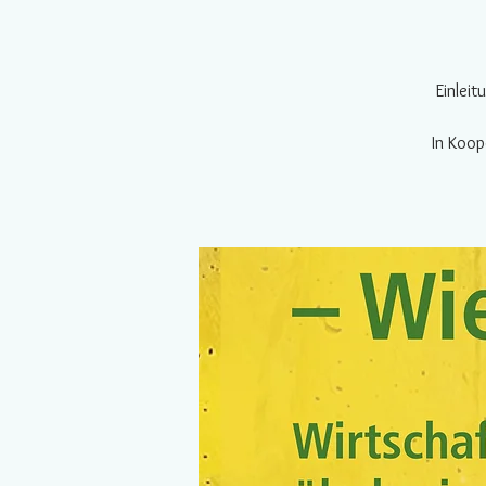
Einlei
In Koop