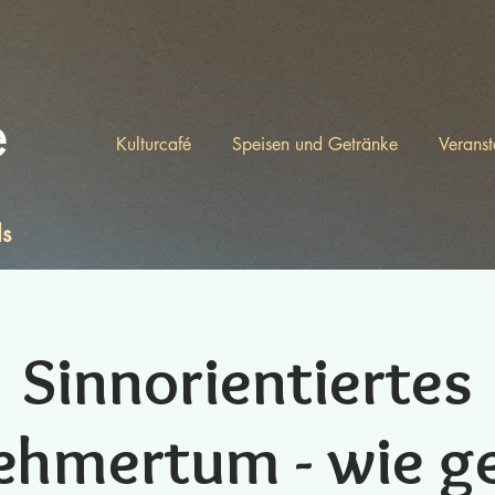
e
Kulturcafé
Speisen und Getränke
Veranst
ls
Sinnorientiertes
ehmertum - wie ge