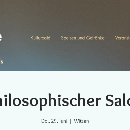
e
Kulturcafé
Speisen und Getränke
Veranst
ls
hilosophischer Sal
Do., 29. Juni
  |  
Witten