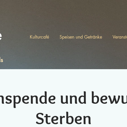
e
Kulturcafé
Speisen und Getränke
Veranst
ls
nspende und bewu
Sterben