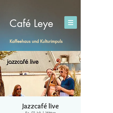
Café Leye
Kaffeehaus und Kulturimpuls
Jazzcafé live
Sa., 02. Juli
  |  
Witten