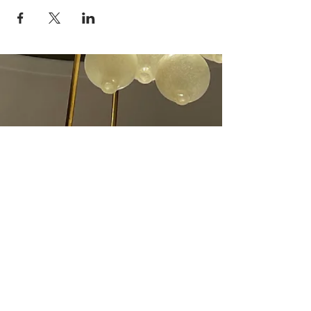
Das Herz ist der Schlüssel der Welt
und des Lebens. Man lebt in diesem
hilflosen Zustande, um zu lieben –