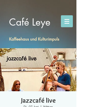
Café Leye
Kaffeehaus und Kulturimpuls
Jazzcafé live
Di., 07. Juni
  |  
Witten