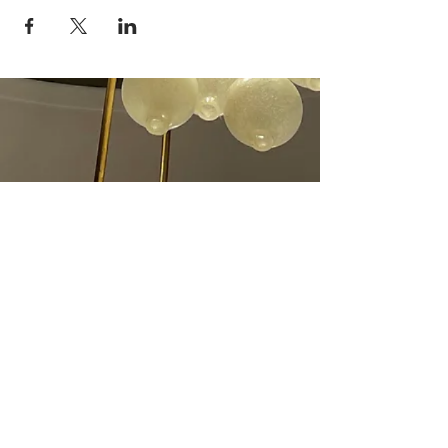
Das Herz ist der Schlüssel der Welt
und des Lebens. Man lebt in diesem
hilflosen Zustande, um zu lieben –