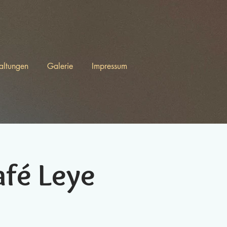
altungen
Galerie
Impressum
fé Leye