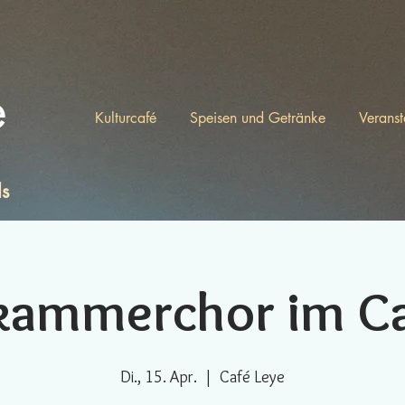
e
Kulturcafé
Speisen und Getränke
Veranst
ls
kammerchor im Ca
Di., 15. Apr.
  |  
Café Leye