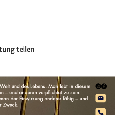
tung teilen
r Welt und des Lebens. Man lebt in diesem
en – und anderen verpflichtet zu sein.
man der Einwirkung anderer fähig – und
wirkung ist der Zweck.