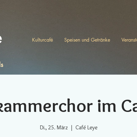
e
Kulturcafé
Speisen und Getränke
Veranst
ls
kammerchor im Ca
Di., 25. März
  |  
Café Leye