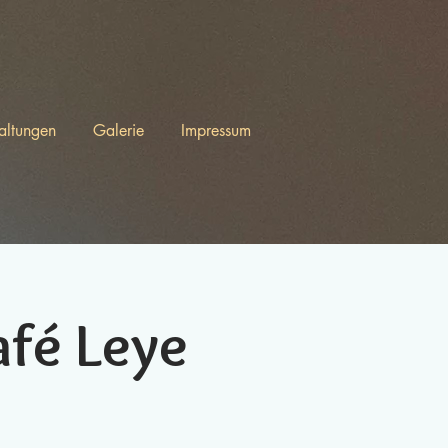
altungen
Galerie
Impressum
fé Leye