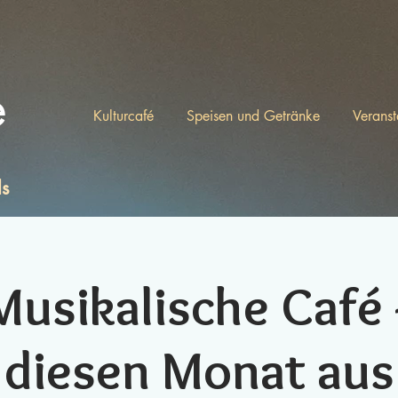
e
Kulturcafé
Speisen und Getränke
Veranst
ls
usikalische Café -
diesen Monat aus