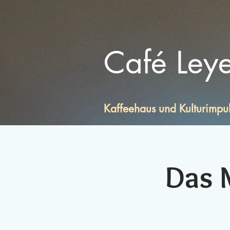
Café Ley
Kaffeehaus und Kulturimpu
Das M